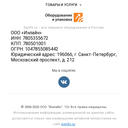
Объявления
ТОВАРЫ И УСЛУГИ
Размещение рекламы
Новости рынка
Оборудование для пищепрома
Публичная оферта
Вакансии
Тара и упаковка
Контактная информация
Блог
Eqinfo.ru – все
пищевое оборудование
в России.
Б/у оборудование
Политика обработки персональных данных
ООО «Инлайн»
Вакансии
ИНН: 7805355672
Для СМИ
КПП: 780501001
Информация о компаниях
ОГРН: 1047855085442
Добавить объявление
Юридический адрес: 196066, г. Санкт-Петербург,
Московский проспект, д. 212
Карта объявлений
Мы в соцсетях:
Счетчики, авторское право, логотипы
© 2006‑2026 ООО “Инлайн”. 12+ Все права защищены.
Использование информации, размещенной на данном сайте,
допускается только при размещении активной гиперссылки на
сайт
eqinfo.ru