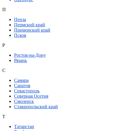
П
Пенза
Пермский край
Приморский край
Псков
Р
Ростов-на-Дону
Рязань
С
Самара
Саратов
Севастополь
Северная Осетия
Смоленск
Ставропольский край
Т
Татарстан