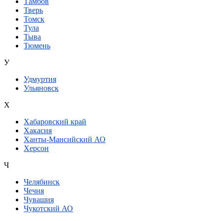
Тамбов
Тверь
Томск
Тула
Тыва
Тюмень
У
Удмуртия
Ульяновск
Х
Хабаровский край
Хакасия
Ханты-Мансийский АО
Херсон
Ч
Челябинск
Чечня
Чувашия
Чукотский АО