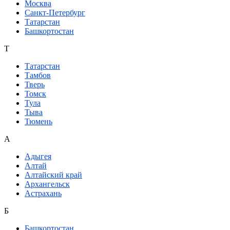
Москва
Санкт-Петербург
Татарстан
Башкортостан
Т
Татарстан
Тамбов
Тверь
Томск
Тула
Тыва
Тюмень
А
Адыгея
Алтай
Алтайский край
Архангельск
Астрахань
Б
Башкортостан