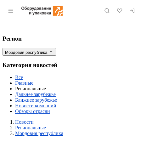
Раздел навигации по сайту eqinfo.ru
TERRA INDUSTRIAL – новый официаль
Фильтры
Регион
Мордовия республика
Категория новостей
Все
Главные
Региональные
Дальнее зарубежье
Ближнее зарубежье
Новости компаний
Обзоры отрасли
Новости
Разделы
Новости
Региональные
Мордовия республика