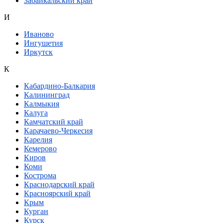
Забайкальский край
И
Иваново
Ингушетия
Иркутск
К
Кабардино-Балкария
Калининград
Калмыкия
Калуга
Камчатский край
Карачаево-Черкесия
Карелия
Кемерово
Киров
Коми
Кострома
Краснодарский край
Красноярский край
Крым
Курган
Курск