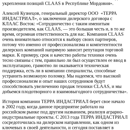
укрепления позиций CLAAS в Республике Мордовия».
Алексей Кузнецов, генеральный директор ООО «ТЕРРА
ИНДАСТРИАЛ», о заключении дилерского договора с
КЛААС Восток: «Сотрудничество с таким именитым
производителем, как CLAAS, — это большая честь и, в то же
время, огромная ответственность для нас. Компания CLAAS
очень внимательно относится к выбору своих партнеров,
потому что именно от профессионализма и компетентности
дилерских компаний напрямую зависит репутация торговой
марки. К примеру, срок и качество работы техники очень
тесно связаны с тем, правильно ли был осуществлен ее ввод в
эксплуатацию, грамотно ли оказывается техническая
поддержка, есть ли в компании специалисты, способные
устранить возможную поломку. Мы надеемся, что высокий
профессионализм и опыт наших сотрудников будут
способствовать увеличению продаж техники CLAAS, и мы
добьемся плодотворного и взаимовыгодного сотрудничества».
История компании ТЕРРА ИНДАСТРИАЛ берет свое начало
в 2002 году, когда данное предприятие работало на
российском рынке под другим названием, реализуя аграрно-
индустриальные проекты. С 2013 года ТЕРРА ИНДАСТРИАЛ
сосредоточилась на дилерском направлении, как одном из
ключевых в своей деятельности, и сегодня поставляет в