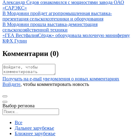
Иллюстрация новости
Александр Седов ознакомился с мощностями завода ОАО
«САРЭКС»
Иллюстрация новости
В Мордовии пройдет агропромышленная выставка-
презентация сельскохозтехники и оборудования
Иллюстрация новости
В Мордовии прошла выставка-демонстрация
сельскохозяйственной техники
Иллюстрация новости
«ГЕА ВестфалияСёрдж» оборудовала молочную миниферму
КФХ Гулин
Комментарии (
0
)
Получать на e‑mail уведомления о новых комментариях
Войдите
, чтобы комментировать новость
Выбор региона
Поиск региона
Все
Дальнее зарубежье
Ближнее зарубежье