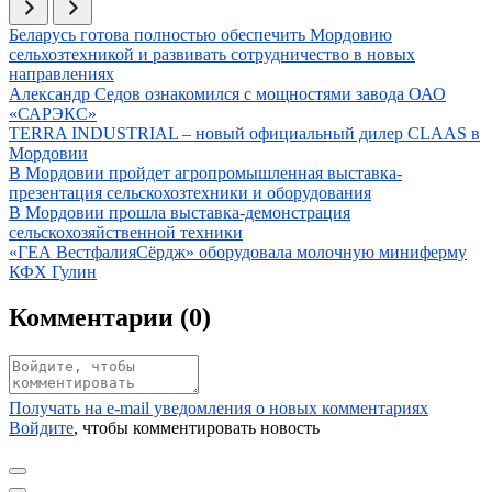
Иллюстрация новости
Беларусь готова полностью обеспечить Мордовию
сельхозтехникой и развивать сотрудничество в новых
направлениях
Иллюстрация новости
Александр Седов ознакомился с мощностями завода ОАО
«САРЭКС»
Иллюстрация новости
TERRA INDUSTRIAL – новый официальный дилер CLAAS в
Мордовии
Иллюстрация новости
В Мордовии пройдет агропромышленная выставка-
презентация сельскохозтехники и оборудования
Иллюстрация новости
В Мордовии прошла выставка-демонстрация
сельскохозяйственной техники
Иллюстрация новости
«ГЕА ВестфалияСёрдж» оборудовала молочную миниферму
КФХ Гулин
Комментарии (
0
)
Получать на e‑mail уведомления о новых комментариях
Войдите
, чтобы комментировать новость