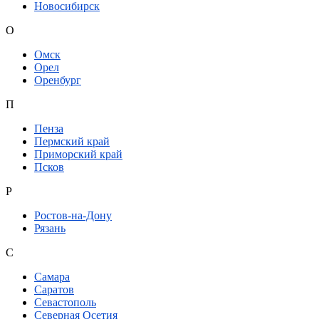
Новосибирск
О
Омск
Орел
Оренбург
П
Пенза
Пермский край
Приморский край
Псков
Р
Ростов-на-Дону
Рязань
С
Самара
Саратов
Севастополь
Северная Осетия