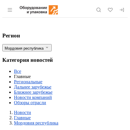
Раздел навигации по сайту eqinfo.ru
Российский рынок линейного полиэтил
Фильтры
Регион
Мордовия республика
Категория новостей
Все
Главные
Региональные
Дальнее зарубежье
Ближнее зарубежье
Новости компаний
Обзоры отрасли
Новости
Разделы
Новости
Главные
Мордовия республика