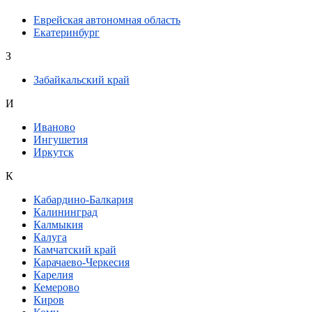
Еврейская автономная область
Екатеринбург
З
Забайкальский край
И
Иваново
Ингушетия
Иркутск
К
Кабардино-Балкария
Калининград
Калмыкия
Калуга
Камчатский край
Карачаево-Черкесия
Карелия
Кемерово
Киров