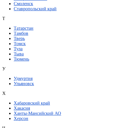
Смоленск
Ставропольский край
Т
Татарстан
Тамбов
Тверь
Томск
Тула
Тыва
Тюмень
У
Удмуртия
Ульяновск
Х
Хабаровский край
Хакасия
Ханты-Мансийский АО
Херсон