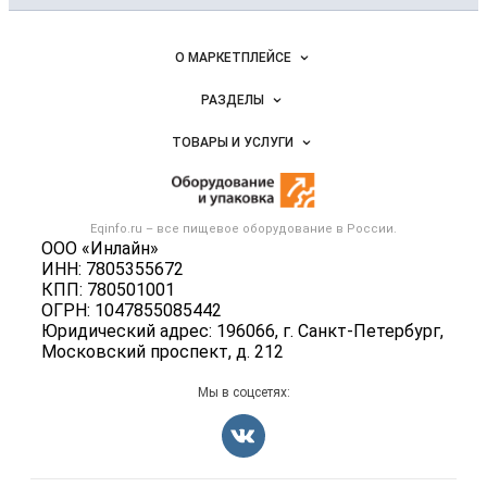
и упаковка
Важные разделы и контакты
Навигация по сайту
О МАРКЕТПЛЕЙСЕ
Новости Eqinfo.ru
РАЗДЕЛЫ
Услуги и цены
Объявления
ТОВАРЫ И УСЛУГИ
Размещение рекламы
Новости рынка
Оборудование для пищепрома
Публичная оферта
Вакансии
Тара и упаковка
Контактная информация
Блог
Eqinfo.ru – все
пищевое оборудование
в России.
Б/у оборудование
Политика обработки персональных данных
ООО «Инлайн»
Вакансии
ИНН: 7805355672
Для СМИ
КПП: 780501001
Информация о компаниях
ОГРН: 1047855085442
Добавить объявление
Юридический адрес: 196066, г. Санкт-Петербург,
Московский проспект, д. 212
Карта объявлений
Мы в соцсетях: