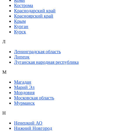
Коми
Кострома
Краснодарский край
Красноярский край
Крым
Курган
Курск
Л
Ленинградская область
Липецк
Луганская народная республика
М
Магадан
Марий Эл
Мордовия
Московская область
Мурманск
Н
Ненецкий АО
Нижний Новгород